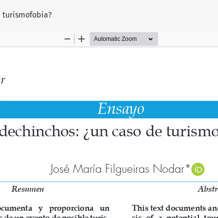
rtículo
 turismofobia?