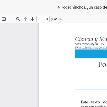
Volver a los detalles del a
←
Fodechinchos: ¿un caso de