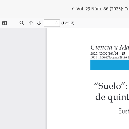
Volver a los detalles del 
←
Vol. 29 Núm. 86 (2025): C