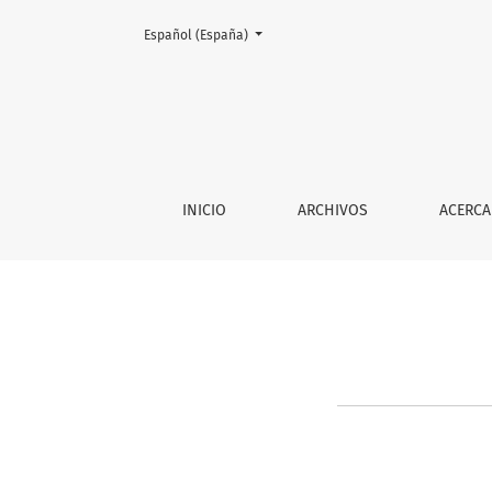
Cambiar el idioma. El actual es:
Español (España)
PROCESO EDITORIAL
INICIO
ARCHIVOS
ACERCA