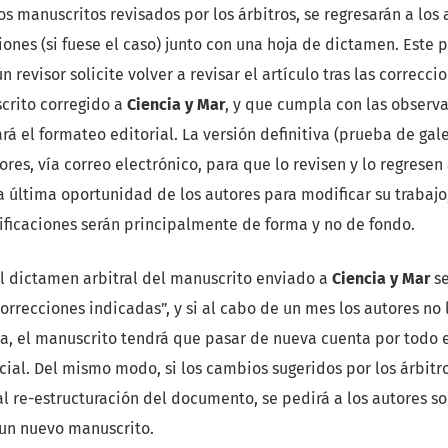
s manuscritos revisados por los árbitros, se regresarán a los 
ciones (si fuese el caso) junto con una hoja de dictamen. Este
 revisor solicite volver a revisar el artículo tras las correcci
crito corregido a
Ciencia y Mar
, y que cumpla con las observa
ará el formateo editorial. La versión definitiva (prueba de gal
tores, vía correo electrónico, para que lo revisen y lo regrese
la última oportunidad de los autores para modificar su trabajo
ficaciones serán principalmente de forma y no de fondo.
el dictamen arbitral del manuscrito enviado a
Ciencia y Mar
s
correcciones indicadas”, y si al cabo de un mes los autores no 
ta, el manuscrito tendrá que pasar de nueva cuenta por todo 
nicial. Del mismo modo, si los cambios sugeridos por los árbitr
al re-estructuración del documento, se pedirá a los autores s
n nuevo manuscrito.