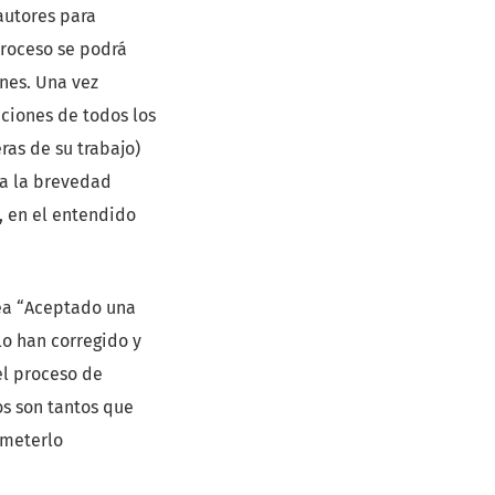
autores para
 proceso se podrá
ones. Una vez
ciones de todos los
eras de su trabajo)
n a la brevedad
, en el entendido
ea “Aceptado una
lo han corregido y
el proceso de
os son tantos que
ometerlo