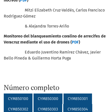
nocivos
(
PDF
)
Mitzi Elizabeth Cruz-Valdés, Carlos Francisco
Rodríguez-Gómez
& Alejandra Torres-Ariño
Monitoreo del blanqueamiento coralino de arrecifes de
Veracruz mediante el uso de drones (
PDF
)
Eduardo Juventino Ramírez Chávez, Javier
Bello Pineda & Guillermo Horta Puga
Número completo
CYM850100
CYM850300
CYM850301
CYM850302
CYM850303
CYM850304