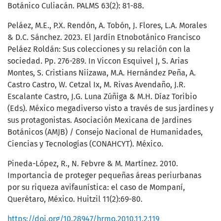
Botánico Culiacán. PALMS 63(2): 81-88.
Peláez, M.E., P.X. Rendón, A. Tobón, J. Flores, L.A. Morales
& D.C. Sánchez. 2023. El Jardín Etnobotánico Francisco
Peláez Roldán: Sus colecciones y su relación con la
sociedad. Pp. 276-289. In Viccon Esquivel J, S. Arias
Montes, S. Cristians Niizawa, M.A. Hernández Peña, A.
Castro Castro, W. Cetzal Ix, M. Rivas Avendaño, J.R.
Escalante Castro, J.G. Luna Zúñiga & M.H. Díaz Toribio
(Eds). México megadiverso visto a través de sus jardines y
sus protagonistas. Asociación Mexicana de Jardines
Botánicos (AMJB) / Consejo Nacional de Humanidades,
Ciencias y Tecnologías (CONAHCYT). México.
Pineda-López, R., N. Febvre & M. Martínez. 2010.
Importancia de proteger pequeñas áreas periurbanas
por su riqueza avifaunística: el caso de Mompaní,
Querétaro, México. Huitzil 11(2):69-80.
https://doi.org/10.28947/hrmo.2010.11.2.119