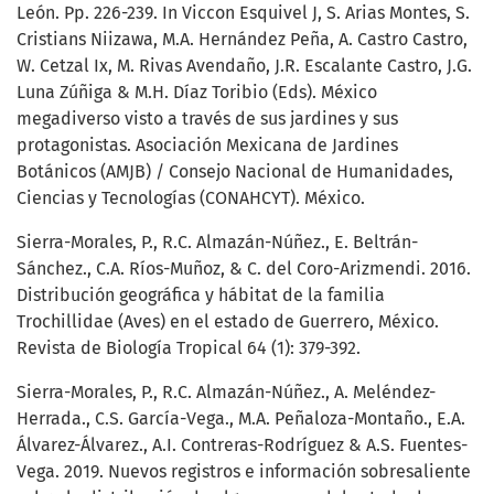
León. Pp. 226-239. In Viccon Esquivel J, S. Arias Montes, S.
Cristians Niizawa, M.A. Hernández Peña, A. Castro Castro,
W. Cetzal Ix, M. Rivas Avendaño, J.R. Escalante Castro, J.G.
Luna Zúñiga & M.H. Díaz Toribio (Eds). México
megadiverso visto a través de sus jardines y sus
protagonistas. Asociación Mexicana de Jardines
Botánicos (AMJB) / Consejo Nacional de Humanidades,
Ciencias y Tecnologías (CONAHCYT). México.
Sierra-Morales, P., R.C. Almazán-Núñez., E. Beltrán-
Sánchez., C.A. Ríos-Muñoz, & C. del Coro-Arizmendi. 2016.
Distribución geográfica y hábitat de la familia
Trochillidae (Aves) en el estado de Guerrero, México.
Revista de Biología Tropical 64 (1): 379-392.
Sierra-Morales, P., R.C. Almazán-Núñez., A. Meléndez-
Herrada., C.S. García-Vega., M.A. Peñaloza-Montaño., E.A.
Álvarez-Álvarez., A.I. Contreras-Rodríguez & A.S. Fuentes-
Vega. 2019. Nuevos registros e información sobresaliente