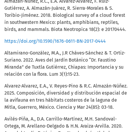
Almazán-Núñez, R.C., E.A. Álvarez-Álvarez, F. Ruiz-
Gutiérrez, A. Almazán-Juárez, R. Sierra-Morales & S.
Toribio-Jiménez. 2018. Biological survey of a cloud forest
in southwestern Mexico: plants, amphibians, reptiles,
birds, and mammals. Biota Neotropica 18(2): e 20170444.
https://doi.org/10.1590/1676-0611-BN-2017-0444
Altamirano-González, M.A., J.R Cháves-Sánchez & T. Ortiz-
Suriano. 2022. Aves del Jardín Botánico “Dr. Faustino
Miranda” de Tuxtla Gutiérrez, Chiapas: Importancia y su
relación con la flora. Lum 3(1):15-23.
Alvarez-Alvarez, E.A., V. Reyes-Pino & R.C. Almazán-Núñez.
2025. Composición, diversidad y distribución espacial de
la avifauna en tres hábitats costeros de la laguna de
Mitla, Guerrero, México. Ciencia y Mar 24(85): 03-18.
Avilés-Piña, A., D.A. Carrillo-Martínez, M.H. Sandoval-
Ortega, M. Arellano-Delgado & H.N. Araiza-Arvilla. 2020.