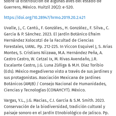
sobre la distribución de algunas aves del estado de
Guerrero, México. Huitzil 20(2): e-520.
https://doi.org/10.28947/hrmo.2019.20.2.421
Uvalle, J., C. Cantú., F. Gonzáles., H. González., F. Silva., C.
García & P. Sánchez. 2023. El Jardín Botánico Efraim
Hernández Xolocotzi de la Facultad de Ciencias
Forestales, UANL. Pp. 212-225. In Viccon Esquivel J, S. Arias
Montes, S. Cristians Niizawa, M.A. Hernández Peña, A.
Castro Castro, W. Cetzal Ix, M. Rivas Avendaño, J.R.
Escalante Castro, J.G. Luna Zúñiga & M.H. Díaz Toribio
(Eds). México megadiverso visto a través de sus jardines y
sus protagonistas. Asociación Mexicana de Jardines
Botánicos (AMJB) / Consejo Nacional de Humanidades,
Ciencias y Tecnologías (CONAHCYT). México.
Vargas, Y.L., J.G. Macías., C.I. García & S.M. Smith. 2023.
Conservación de la biodiversidad, tradición cultural y
paisaje sonoro en el Jardín Etnobiológico de Jalisco. Pp.