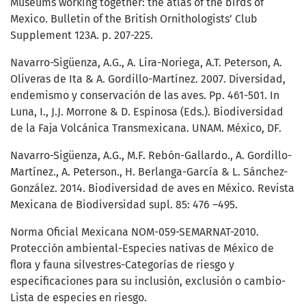
Museums working together: the atlas of the birds of
Mexico. Bulletin of the British Ornithologists’ Club
Supplement 123A. p. 207-225.
Navarro-Sigüenza, A.G., A. Lira-Noriega, A.T. Peterson, A.
Oliveras de Ita & A. Gordillo-Martínez. 2007. Diversidad,
endemismo y conservación de las aves. Pp. 461-501. In
Luna, I., J.J. Morrone & D. Espinosa (Eds.). Biodiversidad
de la Faja Volcánica Transmexicana. UNAM. México, DF.
Navarro-Sigüenza, A.G., M.F. Rebón-Gallardo., A. Gordillo-
Martínez., A. Peterson., H. Berlanga-García & L. Sánchez-
González. 2014. Biodiversidad de aves en México. Revista
Mexicana de Biodiversidad supl. 85: 476 –495.
Norma Oficial Mexicana NOM-059-SEMARNAT-2010.
Protección ambiental-Especies nativas de México de
flora y fauna silvestres-Categorías de riesgo y
especificaciones para su inclusión, exclusión o cambio-
Lista de especies en riesgo.