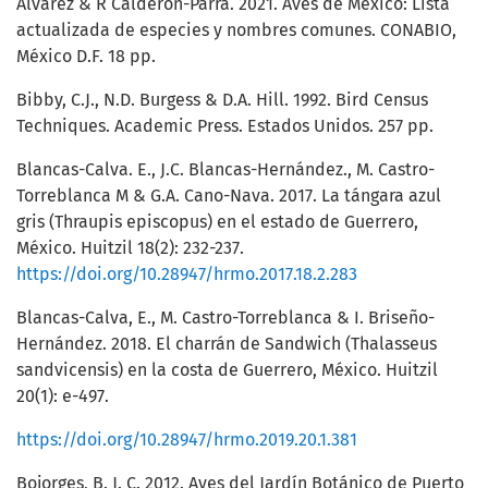
Álvarez & R Calderón-Parra. 2021. Aves de México: Lista
actualizada de especies y nombres comunes. CONABIO,
México D.F. 18 pp.
Bibby, C.J., N.D. Burgess & D.A. Hill. 1992. Bird Census
Techniques. Academic Press. Estados Unidos. 257 pp.
Blancas-Calva. E., J.C. Blancas-Hernández., M. Castro-
Torreblanca M & G.A. Cano-Nava. 2017. La tángara azul
gris (Thraupis episcopus) en el estado de Guerrero,
México. Huitzil 18(2): 232-237.
https://doi.org/10.28947/hrmo.2017.18.2.283
Blancas-Calva, E., M. Castro-Torreblanca & I. Briseño-
Hernández. 2018. El charrán de Sandwich (Thalasseus
sandvicensis) en la costa de Guerrero, México. Huitzil
20(1): e-497.
https://doi.org/10.28947/hrmo.2019.20.1.381
Bojorges, B. J. C. 2012. Aves del Jardín Botánico de Puerto