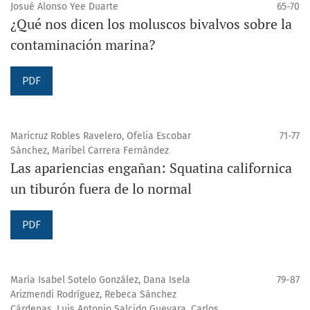
Josué Alonso Yee Duarte
65-70
¿Qué nos dicen los moluscos bivalvos sobre la
contaminación marina?
PDF
Maricruz Robles Ravelero, Ofelia Escobar
71-77
Sánchez, Maribel Carrera Fernández
Las apariencias engañan: Squatina californica
un tiburón fuera de lo normal
PDF
María Isabel Sotelo González, Dana Isela
79-87
Arizmendi Rodríguez, Rebeca Sánchez
Cárdenas, Luis Antonio Salcido Guevara, Carlos