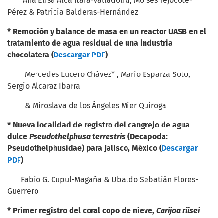
Ana Elisa Alcántara-Valladolid, Moíses Tejocote-
Pérez & Patricia Balderas-Hernández
*
Remoción y balance de masa en un reactor
UASB en el
tratamiento de agua residual de una
industria
chocolatera (
Descargar PDF
)
Mercedes Lucero Chávez* , Mario Esparza Soto,
Sergio Alcaraz Ibarra
& Miroslava de los Ángeles Mier Quiroga
*
Nueva localidad de registro del cangrejo de
agua
dulce
Pseudothelphusa terrestris
(Decapoda:
Pseudothelphusidae) para Jalisco, México (
Descargar
PDF
)
Fabio G. Cupul-Magaña & Ubaldo Sebatián Flores-
Guerrero
*
Primer registro del coral copo de nieve,
Carijoa riisei