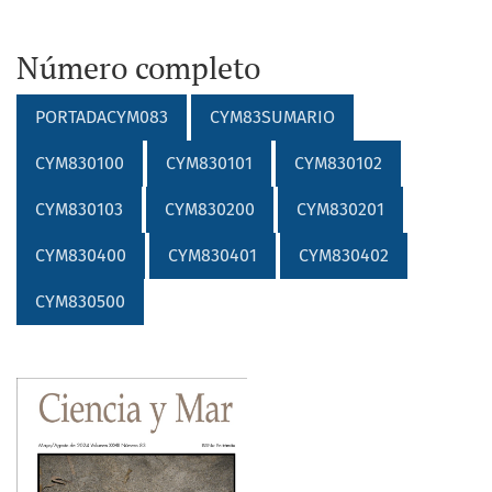
Número completo
PORTADACYM083
CYM83SUMARIO
CYM830100
CYM830101
CYM830102
CYM830103
CYM830200
CYM830201
CYM830400
CYM830401
CYM830402
CYM830500