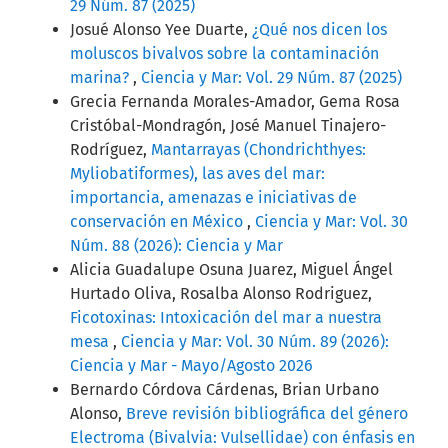
29 Núm. 87 (2025)
Josué Alonso Yee Duarte,
¿Qué nos dicen los
moluscos bivalvos sobre la contaminación
marina?
,
Ciencia y Mar: Vol. 29 Núm. 87 (2025)
Grecia Fernanda Morales-Amador, Gema Rosa
Cristóbal-Mondragón, José Manuel Tinajero-
Rodríguez,
Mantarrayas (Chondrichthyes:
Myliobatiformes), las aves del mar:
importancia, amenazas e iniciativas de
conservación en México
,
Ciencia y Mar: Vol. 30
Núm. 88 (2026): Ciencia y Mar
Alicia Guadalupe Osuna Juarez, Miguel Ángel
Hurtado Oliva, Rosalba Alonso Rodriguez,
Ficotoxinas: Intoxicación del mar a nuestra
mesa
,
Ciencia y Mar: Vol. 30 Núm. 89 (2026):
Ciencia y Mar - Mayo/Agosto 2026
Bernardo Córdova Cárdenas, Brian Urbano
Alonso,
Breve revisión bibliográfica del género
Electroma (Bivalvia: Vulsellidae) con énfasis en