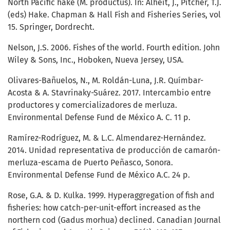
North Pacific hake (M. productus). In: Alheit, J., Pitcher, T.J.
(eds) Hake. Chapman & Hall Fish and Fisheries Series, vol
15. Springer, Dordrecht.
Nelson, J.S. 2006. Fishes of the world. Fourth edition. John
Wiley & Sons, Inc., Hoboken, Nueva Jersey, USA.
Olivares-Bañuelos, N., M. Roldán-Luna, J.R. Químbar-
Acosta & A. Stavrinaky-Suárez. 2017. Intercambio entre
productores y comercializadores de merluza.
Environmental Defense Fund de México A. C. 11 p.
Ramírez-Rodríguez, M. & L.C. Almendarez-Hernández.
2014. Unidad representativa de producción de camarón-
merluza-escama de Puerto Peñasco, Sonora.
Environmental Defense Fund de México A.C. 24 p.
Rose, G.A. & D. Kulka. 1999. Hyperaggregation of fish and
fisheries: how catch-per-unit-effort increased as the
northern cod (Gadus morhua) declined. Canadian Journal