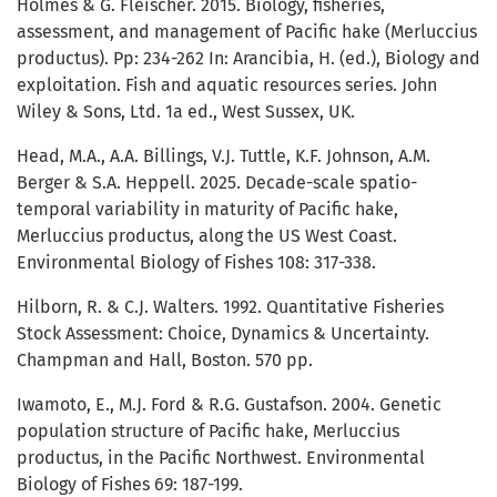
Holmes & G. Fleischer. 2015. Biology, fisheries,
assessment, and management of Pacific hake (Merluccius
productus). Pp: 234-262 In: Arancibia, H. (ed.), Biology and
exploitation. Fish and aquatic resources series. John
Wiley & Sons, Ltd. 1a ed., West Sussex, UK.
Head, M.A., A.A. Billings, V.J. Tuttle, K.F. Johnson, A.M.
Berger & S.A. Heppell. 2025. Decade-scale spatio-
temporal variability in maturity of Pacific hake,
Merluccius productus, along the US West Coast.
Environmental Biology of Fishes 108: 317-338.
Hilborn, R. & C.J. Walters. 1992. Quantitative Fisheries
Stock Assessment: Choice, Dynamics & Uncertainty.
Champman and Hall, Boston. 570 pp.
Iwamoto, E., M.J. Ford & R.G. Gustafson. 2004. Genetic
population structure of Pacific hake, Merluccius
productus, in the Pacific Northwest. Environmental
Biology of Fishes 69: 187-199.