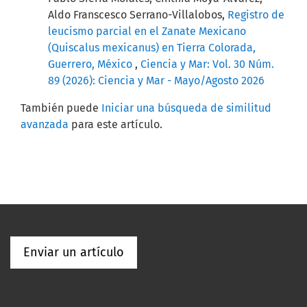
Aldo Franscesco Serrano-Villalobos,
Registro de
leucismo parcial en el Zanate Mexicano
(Quiscalus mexicanus) en Tierra Colorada,
Guerrero, México
,
Ciencia y Mar: Vol. 30 Núm.
89 (2026): Ciencia y Mar - Mayo/Agosto 2026
También puede
Iniciar una búsqueda de similitud
avanzada
para este artículo.
Enviar un artículo