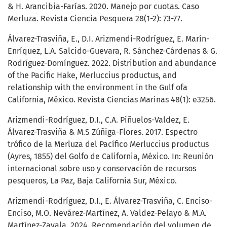
& H. Arancibia-Farías. 2020. Manejo por cuotas. Caso
Merluza. Revista Ciencia Pesquera 28(1-2): 73-77.
Álvarez-Trasviña, E., D.I. Arizmendi-Rodríguez, E. Marín-
Enríquez, L.A. Salcido-Guevara, R. Sánchez-Cárdenas & G.
Rodríguez-Domínguez. 2022. Distribution and abundance
of the Pacific Hake, Merluccius productus, and
relationship with the environment in the Gulf ofa
California, México. Revista Ciencias Marinas 48(1): e3256.
Arizmendi-Rodríguez, D.I., C.A. Piñuelos-Valdez, E.
Álvarez-Trasviña & M.S Zúñiga-Flores. 2017. Espectro
trófico de la Merluza del Pacífico Merluccius productus
(Ayres, 1855) del Golfo de California, México. In: Reunión
internacional sobre uso y conservación de recursos
pesqueros, La Paz, Baja California Sur, México.
Arizmendi-Rodríguez, D.I., E. Álvarez-Trasviña, C. Enciso-
Enciso, M.O. Nevárez-Martínez, A. Valdez-Pelayo & M.A.
Martínez-Zavala. 2024. Recomendación del volumen de